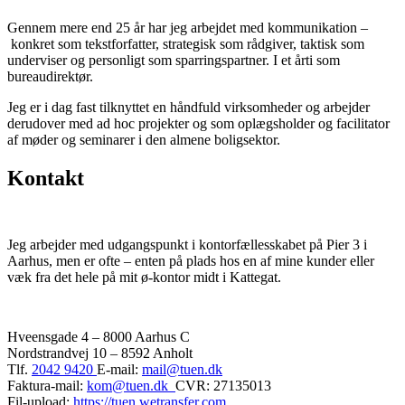
Gennem mere end 25 år har jeg arbejdet med kommunikation –
konkret som tekstforfatter, strategisk som rådgiver, taktisk som
underviser og personligt som sparringspartner. I et årti som
bureaudirektør.
Jeg er i dag fast tilknyttet en håndfuld virksomheder og arbejder
derudover med ad hoc projekter og som oplægsholder og facilitator
af møder og seminarer i den almene boligsektor.
Kontakt
Jeg arbejder med udgangspunkt i kontorfællesskabet på Pier 3 i
Aarhus, men er ofte – enten på plads hos en af mine kunder eller
væk fra det hele på mit ø-kontor midt i Kattegat.
Hveensgade 4 – 8000 Aarhus C
Nordstrandvej 10 – 8592 Anholt
Tlf.
2042 9420
E-mail:
mail@tuen.dk
Faktura-mail:
kom@tuen.dk
CVR: 27135013
Fil-upload:
https://tuen.wetransfer.com