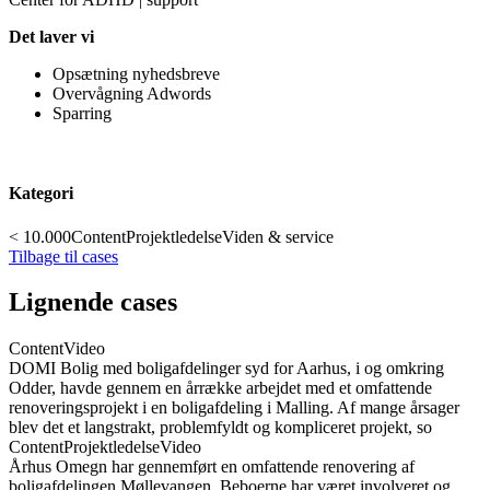
Det laver vi
Opsætning nyhedsbreve
Overvågning Adwords
Sparring
Kategori
< 10.000
Content
Projektledelse
Viden & service
Tilbage til cases
Lignende cases
Content
Video
DOMI Bolig med boligafdelinger syd for Aarhus, i og omkring
Odder, havde gennem en årrække arbejdet med et omfattende
renoveringsprojekt i en boligafdeling i Malling. Af mange årsager
blev det et langstrakt, problemfyldt og kompliceret projekt, so
Content
Projektledelse
Video
Århus Omegn har gennemført en omfattende renovering af
boligafdelingen Møllevangen. Beboerne har været involveret og