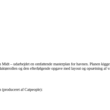
dt – udarbejdet en omfattende masterplan for havnen. Planen kigger 
edaktørrollen og den efterfølgende opgave med layout og opsætning af 
n (produceret af Catpeople):