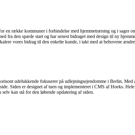
ent for en række kommuner i forbindelse med hjemmetræning og i sager 
med fra den spæde start og har senest bidraget med design til ny hjemmes
kalere vores bidrag til den enkelte kunde, i takt med at behovene ændrer
gshorisont udelukkende fokuserer på udlejningsejendomme i Berlin. Med
de. Siden er designet af tuen og implementeret i CMS af Hoeks. Hele pr
u selv kan stå for den løbende opdatering af siden.