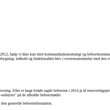
i 2012, hjalp vi ikke kun med kommunikationsstrategi og beboerkommun
pbygning, indhold og funktionalitet blev i overensstemmelse med den o
ering. Efter et langt forløb sagde beboerne i 2014 ja til renoveringspro
-ordstyrer’ på de afholdte beboermøder.
or den generelle beboerinformation.