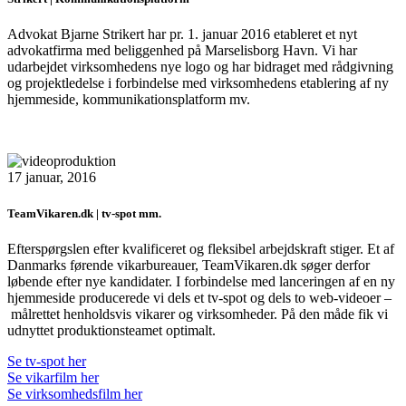
Advokat Bjarne Strikert har pr. 1. januar 2016 etableret et nyt
advokatfirma med beliggenhed på Marselisborg Havn. Vi har
udarbejdet virksomhedens nye logo og har bidraget med rådgivning
og projektledelse i forbindelse med virksomhedens etablering af ny
hjemmeside, kommunikationsplatform mv.
17 januar, 2016
TeamVikaren.dk | tv-spot mm.
Efterspørgslen efter kvalificeret og fleksibel arbejdskraft stiger. Et af
Danmarks førende vikarbureauer, TeamVikaren.dk søger derfor
løbende efter nye kandidater. I forbindelse med lanceringen af en ny
hjemmeside producerede vi dels et tv-spot og dels to web-videoer –
målrettet henholdsvis vikarer og virksomheder. På den måde fik vi
udnyttet produktionsteamet optimalt.
Se tv-spot her
Se vikarfilm her
Se virksomhedsfilm her