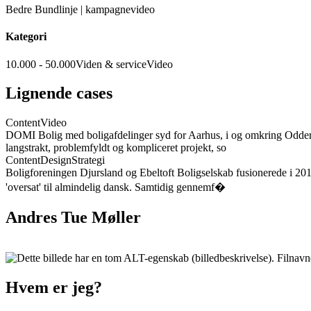
Bedre Bundlinje | kampagnevideo
Kategori
10.000 - 50.000
Viden & service
Video
Lignende cases
Content
Video
DOMI Bolig med boligafdelinger syd for Aarhus, i og omkring Odder, 
langstrakt, problemfyldt og kompliceret projekt, so
Content
Design
Strategi
Boligforeningen Djursland og Ebeltoft Boligselskab fusionerede i 201
'oversat' til almindelig dansk. Samtidig gennemf�
Andres Tue Møller
Hvem er jeg?