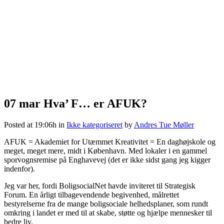
07 mar
Hva’ F… er AFUK?
Posted at 19:06h
in
Ikke kategoriseret
by
Andres Tue Møller
AFUK = Akademiet for Utæmmet Kreativitet = En daghøjskole og
meget, meget mere, midt i København. Med lokaler i en gammel
sporvognsremise på Enghavevej (det er ikke sidst gang jeg kigger
indenfor).
Jeg var her, fordi BoligsocialNet havde inviteret til Strategisk
Forum. En årligt tilbagevendende begivenhed, målrettet
bestyrelserne fra de mange boligsociale helhedsplaner, som rundt
omkring i landet er med til at skabe, støtte og hjælpe mennesker til
bedre liv.